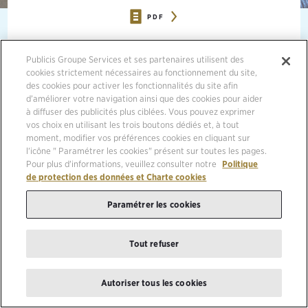
PDF
25/04/2022, PARIS
Publicis Groupe Services et ses partenaires utilisent des
cookies strictement nécessaires au fonctionnement du site,
25 avril 2022 -
Le Document d’Enregistrement
des cookies pour activer les fonctionnalités du site afin
d’améliorer votre navigation ainsi que des cookies pour aider
Universel
de
Publicis Groupe S.A. [Euronext Paris
à diffuser des publicités plus ciblées. Vous pouvez exprimer
FR0000130577, CAC 40]
pour l’année 2021 a été
vos choix en utilisant les trois boutons dédiés et, à tout
déposé à l’Autorité des Marchés Financiers le 25 avril
moment, modifier vos préférences cookies en cliquant sur
2022. Il est tenu à la disposition du public dans les
l'icône " Paramétrer les cookies" présent sur toutes les pages.
Pour plus d'informations, veuillez consulter notre
Politique
conditions prévues par la réglementation en vigueur et
de protection des données et Charte cookies
peut être consulté et téléchargé à partir du site Internet
de la Société
www.publicisgroupe.com
, ainsi que sur le
Paramétrer les cookies
site de l’AMF (
www.amf-france.org
).
Tout refuser
Ce Document d’Enregistrement Universel inclut
notamment le rapport financier annuel 2021, le rapport
de gestion du Directoire, le rapport sur le
Autoriser tous les cookies
gouvernement d’entreprise ainsi que les rapports des