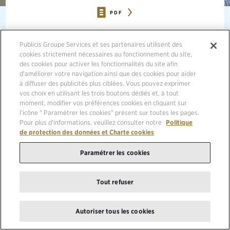
PDF
09/10/2017, PARIS
Publicis Groupe Services et ses partenaires utilisent des
cookies strictement nécessaires au fonctionnement du site,
des cookies pour activer les fonctionnalités du site afin
S’ENGAGER POUR UN FUTUR PLUS INCLUSIF DANS LES
ENTREPRISES
d’améliorer votre navigation ainsi que des cookies pour aider
à diffuser des publicités plus ciblées. Vous pouvez exprimer
vos choix en utilisant les trois boutons dédiés et, à tout
moment, modifier vos préférences cookies en cliquant sur
l'icône " Paramétrer les cookies" présent sur toutes les pages.
WOMEN’S FORUM GLOBAL
Pour plus d'informations, veuillez consulter notre
Politique
MEETING 2017
de protection des données et Charte cookies
Paramétrer les cookies
S’engager pour impacter le monde d’aujourd’hui et de demain
Oser entreprendre dans un monde en rupture
Tout refuser
Le Women’s Forum for the Economy & Society a eu l’opportunité de
Autoriser tous les cookies
convier 50 PDGs à réfléchir ensemble sur les solutions qui
permettraient une plus grande mixité dans le leadership des