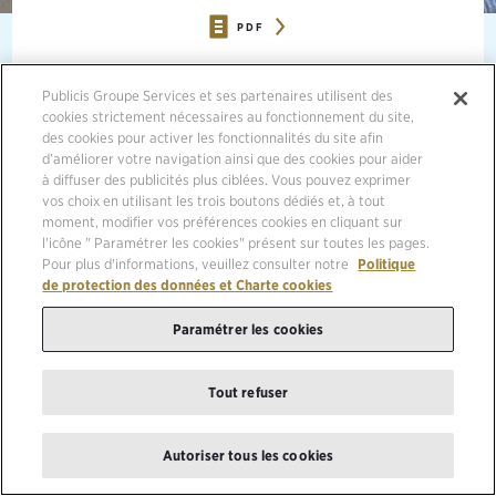
PDF
01/02/2017, PARIS
Publicis Groupe Services et ses partenaires utilisent des
cookies strictement nécessaires au fonctionnement du site,
des cookies pour activer les fonctionnalités du site afin
ALEXANDER PEITERSEN NAMED REGIONAL CEO
d’améliorer votre navigation ainsi que des cookies pour aider
à diffuser des publicités plus ciblées. Vous pouvez exprimer
vos choix en utilisant les trois boutons dédiés et, à tout
moment, modifier vos préférences cookies en cliquant sur
l'icône " Paramétrer les cookies" présent sur toutes les pages.
Publicis Communications has named Alexander Peitersen as CEO of
Pour plus d'informations, veuillez consulter notre
Politique
the Nordics region, effective immediately. Peitersen has been with
de protection des données et Charte cookies
Publicis Groupe since 2001 and was previously CEO of Publicis in
Denmark. He is currently the CEO and co-founder of the Publicis
Paramétrer les cookies
Worldwide agency, Reputation. He has headed past agency
transformations in Russia, Denmark and Finland for Publicis
Worldwide.
Tout refuser
Peitersen, together with Cathrine Toubal who will join as the Chief
Talent Officer in the Nordics in February, and Nordics CFO Astri
Autoriser tous les cookies
Garshol, will form the regional leadership team for Publicis
Communications in the Nordics. As one of the four solutions hubs of