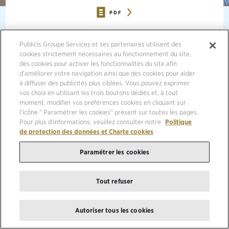
PDF
04/01/2023, DALLAS
Publicis Groupe Services et ses partenaires utilisent des
cookies strictement nécessaires au fonctionnement du site,
des cookies pour activer les fonctionnalités du site afin
YIELDIFY DELIVERS WEBSITE PERSONALIZATION FOR
SMALL BUSINESS AND ENTERPRISE-LEVEL BRANDS
d’améliorer votre navigation ainsi que des cookies pour aider
à diffuser des publicités plus ciblées. Vous pouvez exprimer
ACQUISITION WILL EXTEND THE REACH OF EPSILON’S
vos choix en utilisant les trois boutons dédiés et, à tout
ENTERPRISE-LEVEL SOLUTIONS TO CLIENTS IN THE MID-
moment, modifier vos préférences cookies en cliquant sur
MARKET
l'icône " Paramétrer les cookies" présent sur toutes les pages.
Pour plus d'informations, veuillez consulter notre
Politique
de protection des données et Charte cookies
Paramétrer les cookies
Publicis Groupe (Euronext Paris FR0000130577, CAC 40), today
announced the acquisition of Yieldify, a London-based marketing
technology company. Founded in 2013, Yieldify’s leading platform
Tout refuser
and service enable companies to better personalize consumers’
website experiences, driving incremental revenue and other desired
outcomes by delivering the right message/experience at the right
Autoriser tous les cookies
time based on a consumer's profile and stage in their purchase
journey.