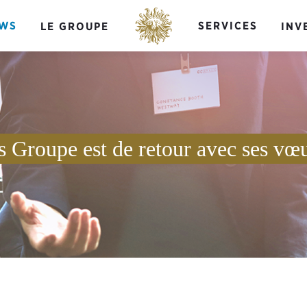
WS
SERVICES
LE GROUPE
INV
s Groupe est de retour avec ses v