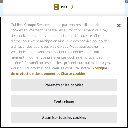
PDF
11/08/2016, NEW YORK
Publicis Groupe Services et ses partenaires utilisent des
cookies strictement nécessaires au fonctionnement du site,
des cookies pour activer les fonctionnalités du site afin
UNTAPPED ASIAN INDIAN COMMUNITY TWICE AS LIKELY
TO BE MILLENNIALS THAN GENERAL MARKET
d’améliorer votre navigation ainsi que des cookies pour aider
COUNTERPARTS
à diffuser des publicités plus ciblées. Vous pouvez exprimer
vos choix en utilisant les trois boutons dédiés et, à tout
moment, modifier vos préférences cookies en cliquant sur
l'icône " Paramétrer les cookies" présent sur toutes les pages.
Pour plus d'informations, veuillez consulter notre
Politique
Publicis Media announced today the release of its “Beyond
de protection des données et Charte cookies
Demographics™ Indian ID” study designed to equip advertisers with
a deeper understanding of Indian American consumers in the United
Paramétrer les cookies
States—an audience that is dynamic, growing and with untapped
potential.
Tout refuser
This new edition is the fifth installment to Publicis Media’s umbrella
“Beyond Demographics™” initiative, a series of studies created by
the agency’s multicultural capability to drive transformation and
Autoriser tous les cookies
advance the advertising industry’s understanding of multi-cultured
consumers.