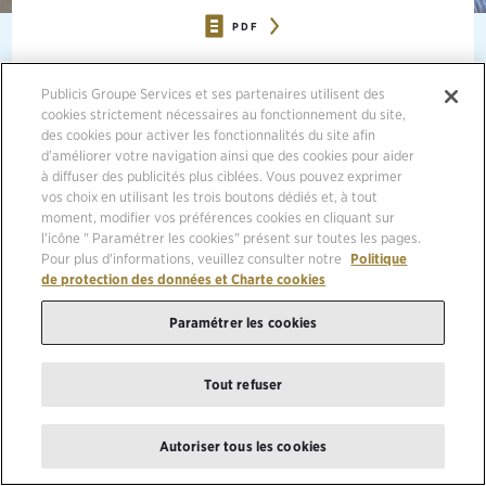
PDF
06/10/2017, POLAND
Publicis Groupe Services et ses partenaires utilisent des
cookies strictement nécessaires au fonctionnement du site,
Iwona Jaśkiewicz-Kundera, Magda Kolenkiewicz, Agata Majecka,
des cookies pour activer les fonctionnalités du site afin
Anna Sakowicz are joining the Publicis Media Management Board in
d’améliorer votre navigation ainsi que des cookies pour aider
Poland. Monika Bronowska, Chief Operating Officer and Beata
à diffuser des publicités plus ciblées. Vous pouvez exprimer
Golubińska, Chief Capability Officer, have decided to leave the
vos choix en utilisant les trois boutons dédiés et, à tout
organisation.
moment, modifier vos préférences cookies en cliquant sur
l'icône " Paramétrer les cookies" présent sur toutes les pages.
The new composition of the Publicis Media Management Board, to
Pour plus d'informations, veuillez consulter notre
Politique
which the following agencies belong: Starcom, Zenith, Spark
de protection des données et Charte cookies
Foundry, Blue 449, Performics and LiquidThread, will be made up
by Piotr Piętka, Chief Executive Officer, Albert Wyszomirski, Chief
Paramétrer les cookies
Financial Officer, Iwona Jaśkiewicz-Kundera, Chief Investment
Officer, Anna Sakowicz, Chief Digital, Data&Analytics Officer,
Magda Kolenkiewicz, Starcom General Manager and Agata Majecka,
Tout refuser
Zenith General Manager.
Autoriser tous les cookies