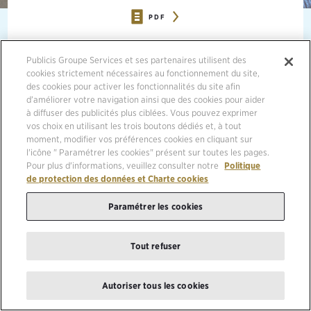
PDF
07/07/2025, PARIS
Publicis Groupe Services et ses partenaires utilisent des
cookies strictement nécessaires au fonctionnement du site,
Publicis Groupe publiera ses résultats du premier semestre 2025 le
des cookies pour activer les fonctionnalités du site afin
jeudi 17 juillet 2025 avant l’ouverture de la Bourse de Paris.
d’améliorer votre navigation ainsi que des cookies pour aider
à diffuser des publicités plus ciblées. Vous pouvez exprimer
vos choix en utilisant les trois boutons dédiés et, à tout
moment, modifier vos préférences cookies en cliquant sur
l'icône " Paramétrer les cookies" présent sur toutes les pages.
Pour plus d'informations, veuillez consulter notre
Politique
de protection des données et Charte cookies
Paramétrer les cookies
À PROPOS DE PUBLICIS GROUPE - THE POWER OF
ONE
Tout refuser
Publicis Groupe [Euronext Paris FR0000130577, CAC 40] est un leader mondial de la
communication. Le Groupe est présent sur l’ensemble de la chaîne de valeur, du conseil à
Autoriser tous les cookies
l’exécution, en combinant la transformation marketing et la transformation digitale des
entreprises. Publicis Groupe se positionne comme le partenaire privilégié dans la