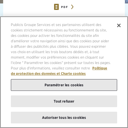
PDF
20/02/2015, NEW YORK
Publicis Groupe Services et ses partenaires utilisent des
cookies strictement nécessaires au fonctionnement du site,
des cookies pour activer les fonctionnalités du site afin
THE NEW ENTITY WILL BE CALLED RAZORFISH HEALTH,
AS ROSETTA’S HEALTHCARE BUSINESS MERGES WITH
d’améliorer votre navigation ainsi que des cookies pour aider
RAZORFISH HEALTHWARE IN THE U.S.
à diffuser des publicités plus ciblées. Vous pouvez exprimer
vos choix en utilisant les trois boutons dédiés et, à tout
moment, modifier vos préférences cookies en cliquant sur
l'icône " Paramétrer les cookies" présent sur toutes les pages.
Pour plus d'informations, veuillez consulter notre
Politique
Publicis Healthcare Communications Group (PHCG), the healthcare
de protection des données et Charte cookies
division of Publicis Groupe, announced today that a segment of
Rosetta’s healthcare business joins its network to further strengthen
Paramétrer les cookies
PHCG capabilities for clients in health and wellbeing.
The engagement, creative, and media segment of Rosetta’s
Tout refuser
healthcare business will merge in the U.S. with PHCG’s existing
agency, Razorfish Healthware. The name of the newly combined
agency is Razorfish Health. Rosetta’s healthcare business related to
Autoriser tous les cookies
commerce, enterprise technology platforms, and growth strategy
consulting will remain at Rosetta aligned under its East Region.